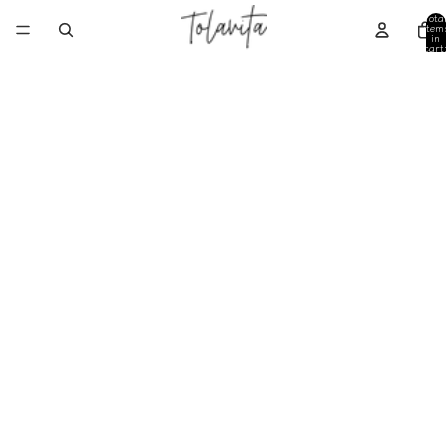
Total
item
in
cart:
0
عرض سعر
السيد احمد ويزاني
Sky blue floral long dress