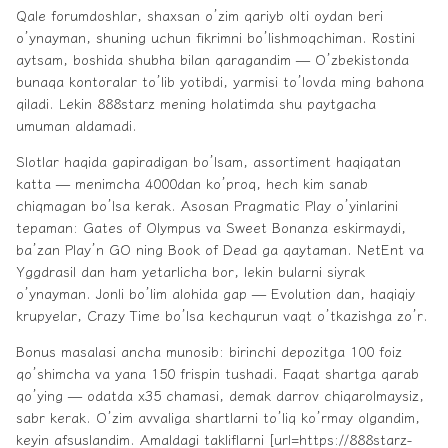
Qale forumdoshlar, shaxsan o’zim qariyb olti oydan beri
o’ynayman, shuning uchun fikrimni bo’lishmoqchiman. Rostini
aytsam, boshida shubha bilan qaragandim — O’zbekistonda
bunaqa kontoralar to’lib yotibdi, yarmisi to’lovda ming bahona
qiladi. Lekin 888starz mening holatimda shu paytgacha
umuman aldamadi.
Slotlar haqida gapiradigan bo’lsam, assortiment haqiqatan
katta — menimcha 4000dan ko’proq, hech kim sanab
chiqmagan bo’lsa kerak. Asosan Pragmatic Play o’yinlarini
tepaman: Gates of Olympus va Sweet Bonanza eskirmaydi,
ba’zan Play’n GO ning Book of Dead ga qaytaman. NetEnt va
Yggdrasil dan ham yetarlicha bor, lekin bularni siyrak
o’ynayman. Jonli bo’lim alohida gap — Evolution dan, haqiqiy
krupyelar, Crazy Time bo’lsa kechqurun vaqt o’tkazishga zo’r.
Bonus masalasi ancha munosib: birinchi depozitga 100 foiz
qo’shimcha va yana 150 frispin tushadi. Faqat shartga qarab
qo’ying — odatda x35 chamasi, demak darrov chiqarolmaysiz,
sabr kerak. O’zim avvaliga shartlarni to’liq ko’rmay olgandim,
keyin afsuslandim. Amaldagi takliflarni [url=https://888starz-