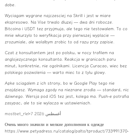
dobe.
Wyciagam wygrane najczesciej na Skrill i jest w miare
ekspresowo. Na Vise trwalo dluzej — dwa dni robocze.
Bitcoina i USDT tez przyjmuja, ale tego nie testowalem. To co
mnie wkurzylo to weryfikacja przy pierwszej wyplacie —
zrozumiale, ale wolalbym zrobic to od razu przy zapisie.
Czat z konsultantem jest po polsku, w nocy trafilem na
anglojezycznego konsultanta. Reakcja w granicach paru
minut, konkretnie, nie ogolnikami. Licencja Curacao, wiec bez
polskiego pozwolenia — warto miec to z tylu glowy.
Apke sciagalem z ich strony, bo w Google Play tego nie
znajdziesz. Wymaga zgody na nieznane zrodla — standard, nic
dziwnego. Wersja pod iOS tez jest, kolega ma. Push-e potrafia
zasypac, ale to sie wylacza w ustawieniach.
7 أغسطس 2026
•
mostbet_rlel
Очень много значили и мелкие дополнения к одежде
https://www.petyadress.ru/catalog/palto/tproduct/733991370-