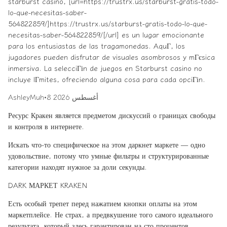
starburst casino, [url=https://trustrx.us/starburst-gratis-todo-
lo-que-necesitas-saber-
564822859/]https://trustrx.us/starburst-gratis-todo-lo-que-
necesitas-saber-564822859/[/url] es un lugar emocionante
para los entusiastas de las tragamonedas. AquГ­, los
jugadores pueden disfrutar de visuales asombrosos y mГєsica
inmersiva. La selecciГіn de juegos en Starburst casino no
incluye lГ­mites, ofreciendo alguna cosa para cada opciГіn.
8 أغسطس 2026
•
AshleyMuh
Ресурс Кракен является предметом дискуссий о границах свободы
и контроля в интернете.
Искать что-то специфическое на этом даркнет маркете — одно
удовольствие, потому что умные фильтры и структурированные
категории находят нужное за доли секунды.
DARK МАРКЕТ KRAKEN
Есть особый трепет перед нажатием кнопки оплаты на этом
маркетплейсе. Не страх, а предвкушение того самого идеального
результата, который здесь гарантирован на сто процентов.