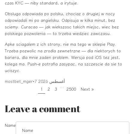
czas KYC — niby standard, a irytuje.
Obsluga odpowiada po polsku, chociaz o drugiej w nocy
odpowiadali mi po angielsku. Odpisuja w kilka minut, bez
sciemy. Curacao — jak wiekszosc takich miejsc, wiec bez
polskiego pozwolenia — to trzeba wiedziec zawczasu.
Apke sciagalem z ich strony, nie ma tego w sklepie Play.
Trzeba pozwolic na zrodla zewnetrzne — dla niektorych to
bariera, dla mnie zaden problem. Wersja pod iOS tez jest,
kolega ma. Push-e potrafia zasypac, na szczescie da sie to
uciszyc.
7 أغسطس 2026
•
mostbet_mger
…
1
2
3
2500
Next »
Leave a comment
Name