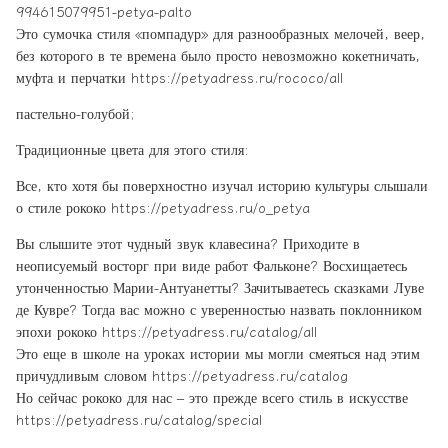
994615079951-petya-palto
Это сумочка стиля «помпадур» для разнообразных мелочей, веер,
без которого в те времена было просто невозможно кокетничать,
муфта и перчатки https://petyadress.ru/rococo/all
пастельно-голубой;
Традиционные цвета для этого стиля:
Все, кто хотя бы поверхностно изучал историю культуры слышали
о стиле рококо https://petyadress.ru/o_petya
Вы слышите этот чудный звук клавесина? Приходите в
неописуемый восторг при виде работ Фальконе? Восхищаетесь
утонченностью Марии-Антуанетты? Зачитываетесь сказками Луве
де Кувре? Тогда вас можно с уверенностью назвать поклонником
эпохи рококо https://petyadress.ru/catalog/all
Это еще в школе на уроках истории мы могли смеяться над этим
причудливым словом https://petyadress.ru/catalog
Но сейчас рококо для нас – это прежде всего стиль в искусстве
https://petyadress.ru/catalog/special