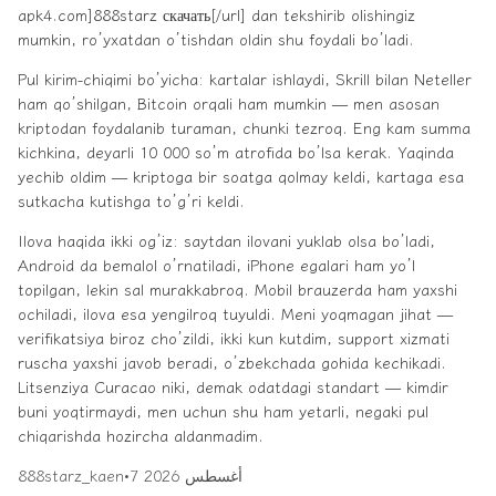
apk4.com]888starz скачать[/url] dan tekshirib olishingiz
mumkin, ro’yxatdan o’tishdan oldin shu foydali bo’ladi.
Pul kirim-chiqimi bo’yicha: kartalar ishlaydi, Skrill bilan Neteller
ham qo’shilgan, Bitcoin orqali ham mumkin — men asosan
kriptodan foydalanib turaman, chunki tezroq. Eng kam summa
kichkina, deyarli 10 000 so’m atrofida bo’lsa kerak. Yaqinda
yechib oldim — kriptoga bir soatga qolmay keldi, kartaga esa
sutkacha kutishga to’g’ri keldi.
Ilova haqida ikki og’iz: saytdan ilovani yuklab olsa bo’ladi,
Android da bemalol o’rnatiladi, iPhone egalari ham yo’l
topilgan, lekin sal murakkabroq. Mobil brauzerda ham yaxshi
ochiladi, ilova esa yengilroq tuyuldi. Meni yoqmagan jihat —
verifikatsiya biroz cho’zildi, ikki kun kutdim, support xizmati
ruscha yaxshi javob beradi, o’zbekchada gohida kechikadi.
Litsenziya Curacao niki, demak odatdagi standart — kimdir
buni yoqtirmaydi, men uchun shu ham yetarli, negaki pul
chiqarishda hozircha aldanmadim.
7 أغسطس 2026
•
888starz_kaen