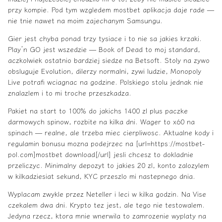
przy kompie. Pod tym wzgledem mostbet aplikacja daje rade —
nie tnie nawet na moim zajechanym Samsungu.
Gier jest chyba ponad trzy tysiace i to nie sa jakies krzaki.
Play’n GO jest wszedzie — Book of Dead to moj standard,
aczkolwiek ostatnio bardziej siedze na Betsoft. Stoly na zywo
obsluguje Evolution, dilerzy normalni, zywi ludzie, Monopoly
Live potrafi wciagnac na godzine. Polskiego stolu jednak nie
znalazlem i to mi troche przeszkadza.
Pakiet na start to 100% do jakichs 1400 zl plus paczke
darmowych spinow, rozbite na kilka dni. Wager to x60 na
spinach — realne, ale trzeba miec cierpliwosc. Aktualne kody i
regulamin bonusu mozna podejrzec na [url=https://mostbet-
pol.com]mostbet download[/url] jesli chcesz to dokladnie
przeliczyc. Minimalny depozyt to jakies 20 zl, konto zalozylem
w kilkadziesiat sekund, KYC przeszlo mi nastepnego dnia.
Wyplacam zwykle przez Neteller i leci w kilka godzin. Na Vise
czekalem dwa dni. Krypto tez jest, ale tego nie testowalem.
Jedyna rzecz, ktora mnie wnerwila to zamrozenie wyplaty na