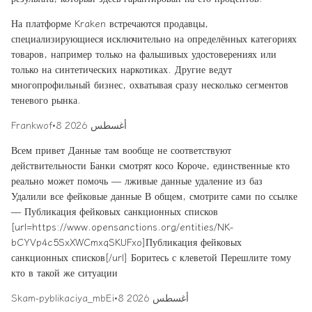
На платформе Kraken встречаются продавцы,
специализирующиеся исключительно на определённых категориях
товаров, например только на фальшивых удостоверениях или
только на синтетических наркотиках. Другие ведут
многопрофильный бизнес, охватывая сразу несколько сегментов
теневого рынка.
8 أغسطس 2026
•
Frankwof
Всем привет Данные там вообще не соответствуют
действительности Банки смотрят косо Короче, единственные кто
реально может помочь — лживые данные удаление из баз
Удалили все фейковые данные В общем, смотрите сами по ссылке
— Публикация фейковых санкционных списков
[url=https://www.opensanctions.org/entities/NK-
bCYVp4c5SxXWCmxqSKUFxo]Публикация фейковых
санкционных списков[/url] Боритесь с клеветой Перешлите тому
кто в такой же ситуации
8 أغسطس 2026
•
Skam-pyblikaciya_mbEi