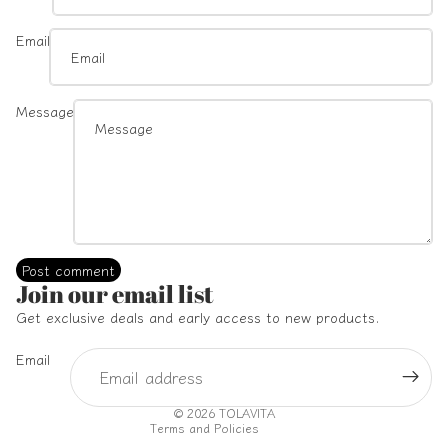
Email
Message
Post comment
Refund policy
Join our email list
Privacy policy
Get exclusive deals and early access to new products.
Terms of service
Email
Shipping policy
Contact information
© 2026
TOLAVITA
Terms and Policies