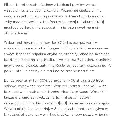
Klikam tu od trzech miesiecy z hakiem i powiem wprost
wszedlem tu z polecenia kumpla. Wczesniej siedzialem na
dwoch innych budkach i przede wszystkim chodzilo mi o to,
zeby moc obstawiac z telefonu w tramwaju. I akurat tutaj
mostbet aplikacja nie zawodzi — nie tnie nawet na moim
starym Xiaomi.
Wybor jest absurdalny, cos kolo 2-3 tysiecy pozycji i w
wiekszosci znane studia. Pragmatic Play siedzi tam mocno —
Sweet Bonanza odpalam chyba najczesciej, choc od miesiaca
bardziej siedze na Yggdrasilu. Live jest od Evolution, krupierzy
mowia po angielsku, Lightning Roulette jest tam oczywiscie. Po
polsku stolu niestety nie ma i na to troche narzekam.
Bonus powitalny to 100% do jakichs 1400 zl plus 250 free
spinow, wydawane porcjami. Warunek obrotu jest x60, wiec
bez cudow — realne, ale trzeba miec cierpliwosc. Warunki i
biezace promki sprawdzisz na [url=https://mostbet-
online.com.pl]mostbet download[/url] zanim sie zarejestrujesz.
Wplata minimalna to bodajze 8 zl, smiech, konto zalozylem w
kilkadziesiat sekund, weryfikacja dokumentow poszla w jedna