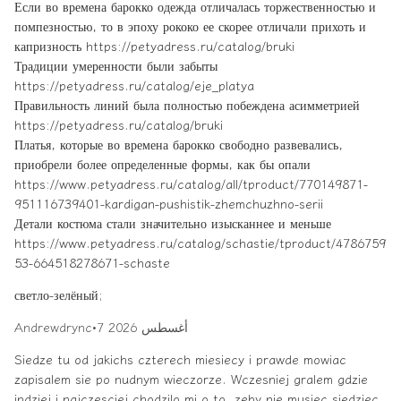
Если во времена барокко одежда отличалась торжественностью и
помпезностью, то в эпоху рококо ее скорее отличали прихоть и
капризность https://petyadress.ru/catalog/bruki
Традиции умеренности были забыты
https://petyadress.ru/catalog/eje_platya
Правильность линий была полностью побеждена асимметрией
https://petyadress.ru/catalog/bruki
Платья, которые во времена барокко свободно развевались,
приобрели более определенные формы, как бы опали
https://www.petyadress.ru/catalog/all/tproduct/770149871-
951116739401-kardigan-pushistik-zhemchuzhno-serii
Детали костюма стали значительно изысканнее и меньше
https://www.petyadress.ru/catalog/schastie/tproduct/4786759
53-664518278671-schaste
светло-зелёный;
7 أغسطس 2026
•
Andrewdrync
Siedze tu od jakichs czterech miesiecy i prawde mowiac
zapisalem sie po nudnym wieczorze. Wczesniej gralem gdzie
indziej i najczesciej chodzilo mi o to, zeby nie musiec siedziec